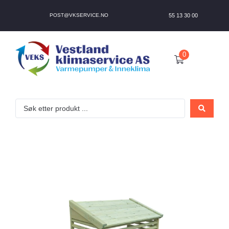
POST@VKSERVICE.NO
55 13 30 00
0